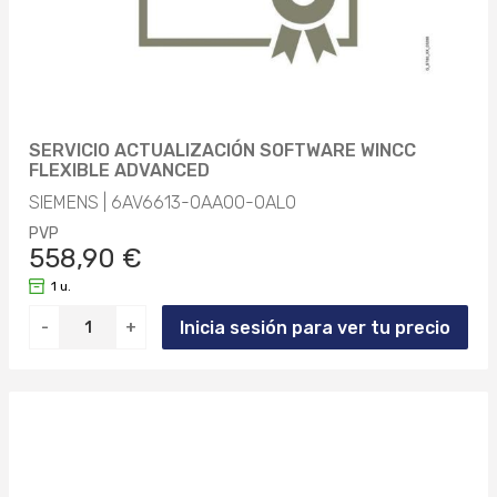
SERVICIO ACTUALIZACIÓN SOFTWARE WINCC
FLEXIBLE ADVANCED
SIEMENS | 6AV6613-0AA00-0AL0
PVP
558,90 €
1 u.
Inicia sesión para ver tu precio
-
+