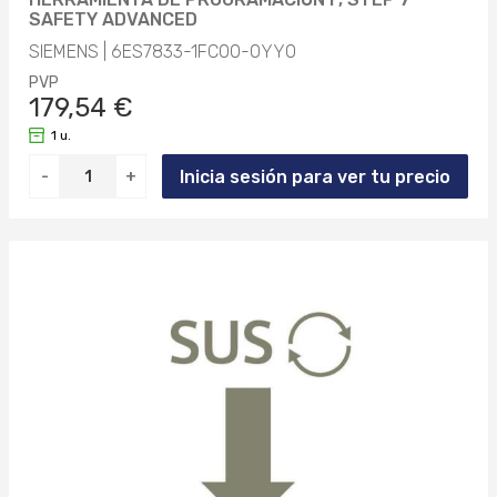
SAFETY ADVANCED
SIEMENS | 6ES7833-1FC00-0YY0
PVP
179,54 €
1 u.
Inicia sesión para ver tu precio
-
+