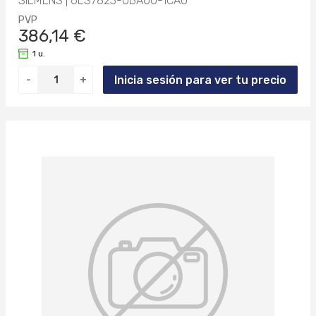
SIEMENS | 6ES7823-0BA00-1CA0
PVP
386,14 €
1 u.
Inicia sesión para ver tu precio
-
+