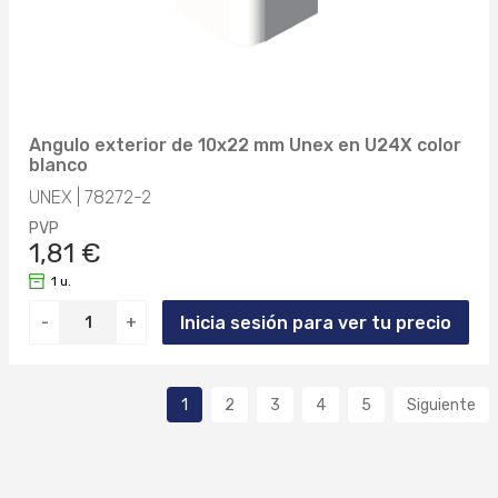
8428884024615 (1)
78345MM (1)
8428884025070 (1)
78393MM (1)
8428884025148 (1)
78395MM (1)
8428884026466 (1)
Angulo exterior de 10x22 mm Unex en U24X color
blanco
78455MM (1)
8428884026473 (1)
UNEX | 78272-2
78457MM (1)
PVP
8428884026480 (1)
1,81 €
78545MM (1)
8428884026497 (1)
1 u.
93020MM (1)
Inicia sesión para ver tu precio
-
+
8428884026503 (1)
93021MM (1)
8428884030005 (1)
1
2
3
4
5
Siguiente
93074MM (1)
8428884031927 (1)
93370MM (1)
8428884032047 (1)