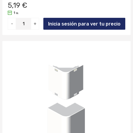
5,19 €
78043MM (1)
8428884010779 (1)
1 u.
78045MM (1)
8428884010786 (1)
Inicia sesión para ver tu precio
-
+
78095MM (1)
8428884011271 (1)
78233MM (1)
8428884012117 (1)
78243MM (1)
8428884013022 (1)
78245MM (1)
8428884022598 (1)
78272MM (1)
8428884022604 (1)
78293MM (1)
8428884022611 (1)
78295MM (1)
8428884022628 (1)
78322MM (1)
8428884022659 (1)
78343MM (1)