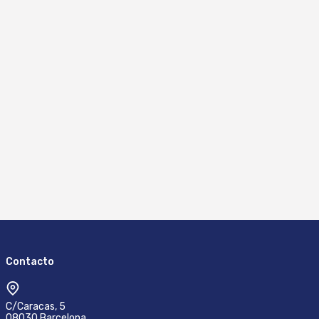
93371MM (1)
8428884032054 (1)
93520MM (1)
8428884032061 (1)
93608MM (1)
8428884033549 (1)
93609MM (1)
8428884035727 (1)
93613MM (1)
8428884043302 (1)
93614MM (1)
8428884043838 (1)
93618MM (1)
8428884043999 (1)
93623MM (1)
93624MM (1)
Contacto
93752MM (1)
776040MM (1)
C/Caracas, 5
08030 Barcelona