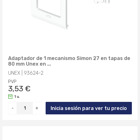
8428884006185 (1)
66221MM (1)
8428884006192 (1)
66228MM (1)
8428884006208 (1)
66300MM (1)
8428884006215 (1)
66301MM (1)
8428884006222 (1)
Adaptador de 1 mecanismo Simon 27 en tapas de
66302MM (1)
80 mm Unex en ...
8428884006239 (1)
UNEX | 93624-2
66313MM (1)
8428884006246 (1)
PVP
3,53 €
66320MM (1)
8428884006253 (1)
1 u.
66401MM (1)
8428884006260 (1)
Inicia sesión para ver tu precio
-
+
66402MM (1)
8428884006277 (1)
66520MM (1)
8428884006284 (1)