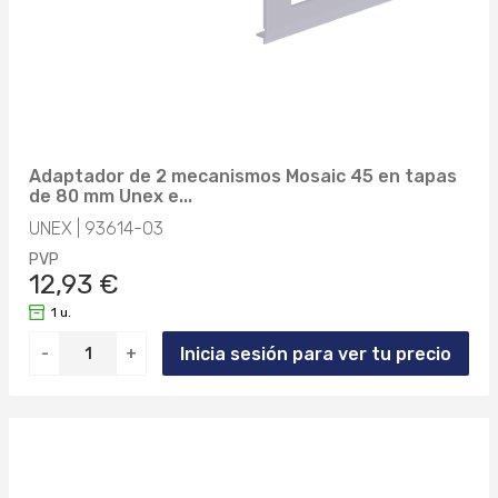
8428884008806 (1)
73283MM (1)
8428884008868 (1)
73320MM (1)
8428884008936 (1)
73335MM (1)
8428884009049 (1)
73360MM (1)
Adaptador de 2 mecanismos Mosaic 45 en tapas
8428884009056 (1)
de 80 mm Unex e...
73361MM (1)
UNEX | 93614-03
8428884009117 (1)
PVP
73381MM (1)
12,93 €
8428884009124 (1)
73382MM (1)
1 u.
8428884009421 (1)
Inicia sesión para ver tu precio
-
+
73383MM (1)
8428884009438 (1)
73642MM (1)
8428884009889 (1)
73830MM (1)
8428884009902 (1)