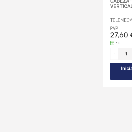
CABEZA 
VERTICA
61MM (1)
TELEMECA
61.4MM (1)
PVP
27,60 
61.8MM (1)
1 u.
63MM (1)
-
63.4MM (1)
Inic
70MM (1)
71.5MM (1)
73.2MM (1)
74.5MM (1)
75MM (1)