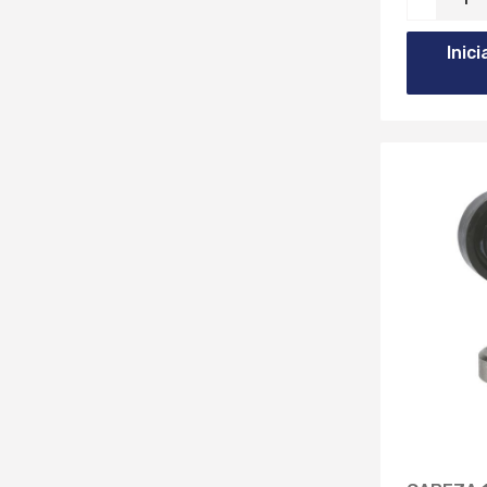
44.5MM (2)
VARILLA DE ACCIONAMIENTO (6)
Inic
47MM (1)
48MM (2)
50MM (5)
51MM (4)
51.3MM (1)
54.3MM (1)
55MM (1)
57MM (2)
59MM (1)
60MM (3)