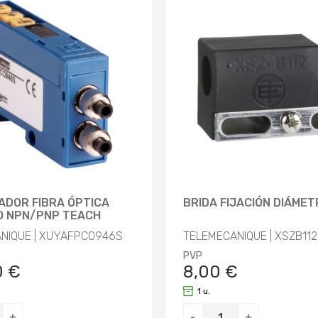
ADOR FIBRA ÓPTICA
BRIDA FIJACIÓN DIÁME
O NPN/PNP TEACH
NIQUE | XUYAFPCO946S
TELEMECANIQUE | XSZB112
PVP
0 €
8,00 €
1 u.
+
-
+