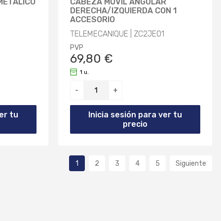
METÁLICO
CABEZA MÓVIL ANGULAR
DERECHA/IZQUIERDA CON 1
ACCESORIO
TELEMECANIQUE | ZC2JE01
PVP
69,80 €
1 u.
-
+
er tu
Inicia sesión para ver tu
precio
1
2
3
4
5
Siguiente