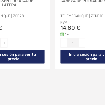
1 SENTIDO ATAQUE
CABEZA DE PULSADOR 
L LATERAL
NIQUE | ZCE28
TELEMECANIQUE | ZCKD10
PVP
€
14,80 €
1 u.
+
-
+
ia sesión para ver tu
Inicia sesión para v
precio
precio