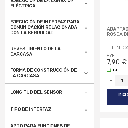
EJECUCIÓN DE LA CONEXIÓN
ELÉCTRICA
ABRAZADERA (1)
EJECUCIÓN DE INTERFAZ PARA
COMUNICACIÓN RELACIONADA
ADAPTAD
CABLE RADIAL (18)
CON LA SEGURIDAD
ROSCA B
CON CABLE PREVIAMENTE
NINGUNO (75)
TELEMECA
REVESTIMIENTO DE LA
ENSAMBLADO (8)
CARCASA
PVP
OTROS (22)
CONECTOR M12 (27)
7,90 €
CON REVESTIMIENTO DE NÍQUEL
FORMA DE CONSTRUCCIÓN DE
1 u.
CONECTOR M8 (6)
(22)
LA CARCASA
Aplicar
-
Aplicar
CONEXIÓN DE TERMINAL CON
NINGUNO (7)
RESORTE (1)
CILINDRO LISO (1)
LONGITUD DEL SENSOR
Inic
OTROS (62)
CONEXIÓN ROSCADA (20)
CILINDRO, ROSCA DE TORNILLO
(26)
7MM (2)
TIPO DE INTERFAZ
ENTRADA DE CABLE (MÉTRICA)
Aplicar
(14)
CONSTRUCCIÓN ESPECIAL (8)
8MM (1)
NINGUNO (77)
APTO PARA FUNCIONES DE