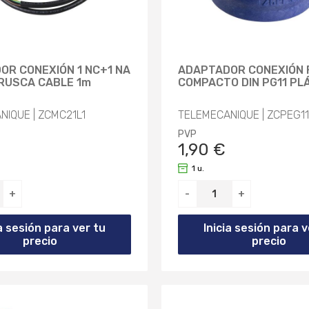
OR CONEXIÓN 1 NC+1 NA
ADAPTADOR CONEXIÓN
RUSCA CABLE 1m
COMPACTO DIN PG11 PL
NIQUE | ZCMC21L1
TELEMECANIQUE | ZCPEG11
PVP
1,90 €
1 u.
+
-
+
ia sesión para ver tu
Inicia sesión para v
precio
precio