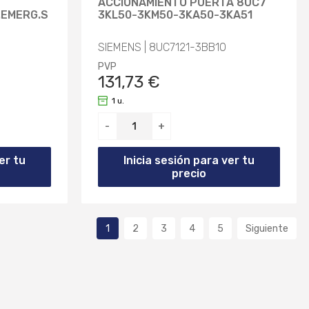
ACCIONAMIENTO PUERTA 8UC7
.EMERG.S
3KL50-3KM50-3KA50-3KA51
SIEMENS | 8UC7121-3BB10
PVP
131,73 €
1 u.
-
+
er tu
Inicia sesión para ver tu
precio
1
2
3
4
5
Siguiente