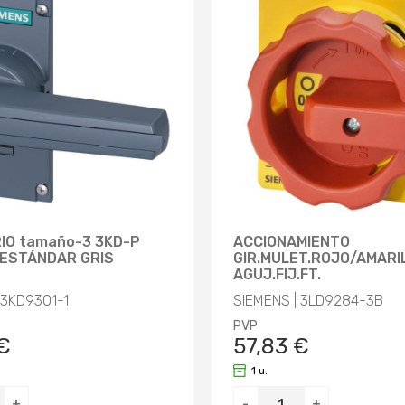
IO tamaño-3 3KD-P
ACCIONAMIENTO
 ESTÁNDAR GRIS
GIR.MULET.ROJO/AMARI
AGUJ.FIJ.FT.
 3KD9301-1
SIEMENS | 3LD9284-3B
PVP
€
57,83 €
1 u.
+
-
+