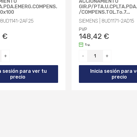
MIENTO
ACCIONAMIENTO
TA.PDA.EMERG.COMPENS.
GIR.P/PTA.U.CPLTA.PDA
00x100
/COMPENS.TOL.To.7...
 8UD1141-2AF25
SIEMENS | 8UD1171-2AD15
PVP
8 €
148,42 €
1 u.
+
-
+
ia sesión para ver tu
Inicia sesión para v
precio
precio