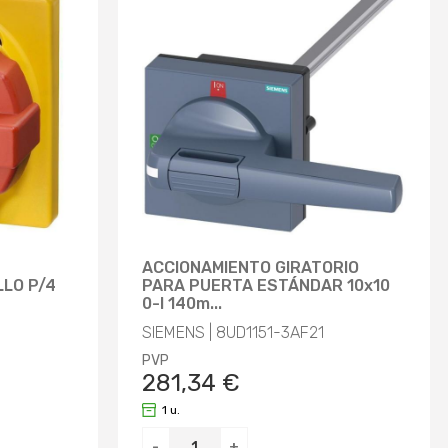
ACCIONAMIENTO GIRATORIO
LLO P/4
PARA PUERTA ESTÁNDAR 10x10
0-I 140m...
SIEMENS | 8UD1151-3AF21
PVP
281,34 €
1 u.
-
+