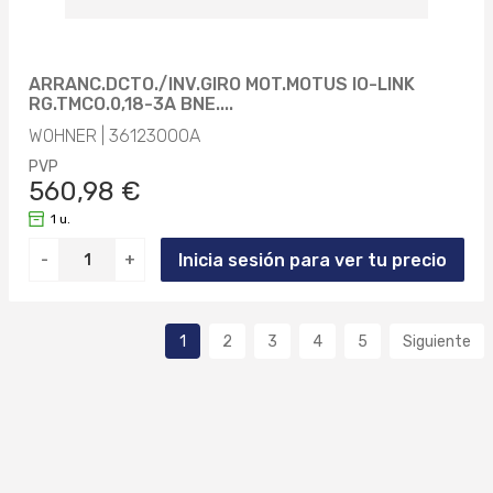
ARRANC.DCTO./INV.GIRO MOT.MOTUS IO-LINK
RG.TMCO.0,18-3A BNE....
WOHNER | 36123000A
PVP
560,98 €
1 u.
Inicia sesión para ver tu precio
-
+
1
2
3
4
5
Siguiente