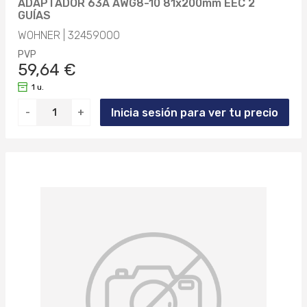
ADAPTADOR 63A AWG8-10 81x200mm EEC 2
GUÍAS
WOHNER | 32459000
PVP
59,64 €
1 u.
Inicia sesión para ver tu precio
-
+